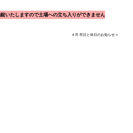
扉を施錠いたしますので土場への立ち入りができません
４月 市日と休日のお知らせ
»