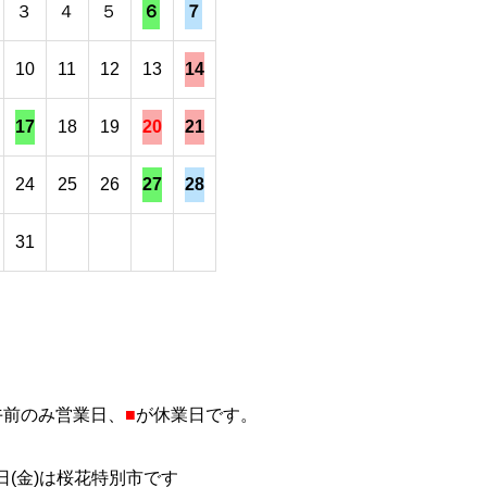
３
４
５
６
７
10
11
12
13
14
17
18
19
20
21
24
25
26
27
28
31
午前のみ営業日、
■
が休業日です。
7日(金)は桜花特別市です