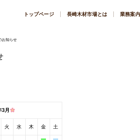
トップページ
長崎木材市場とは
業務案
日のお知らせ
せ
年3月
火
水
木
金
土