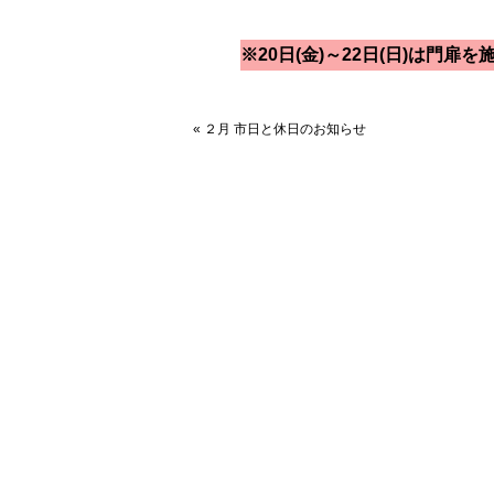
※20日(金)～22日(日)は門
«
２月 市日と休日のお知らせ