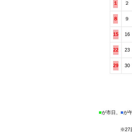
１
２
８
９
15
16
22
23
29
30
■
が市日、
■
が
※2