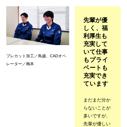
先輩が優
しく、福
利厚生も
充実して
いて仕事
プレカット加工／鳥越、CADオペ
もプライ
レーター／梅本
ベートも
充実でき
ています
まだまだ分か
らないことが
多いですが、
先輩が優しい